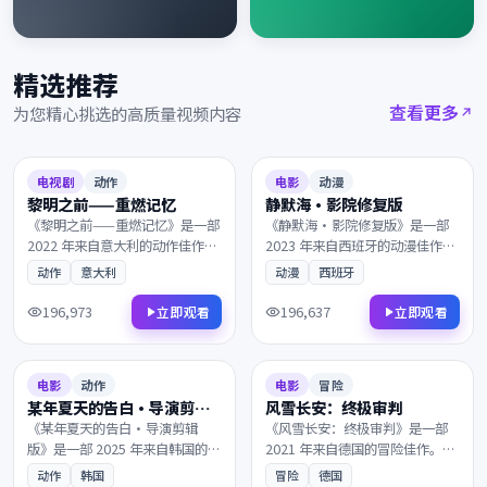
精选推荐
查看更多
为您精心挑选的高质量视频内容
2022
2023
8.0
156分钟
8.4
98分钟
电视剧
动作
电影
动漫
黎明之前——重燃记忆
静默海·影院修复版
《黎明之前——重燃记忆》是一部
《静默海·影院修复版》是一部
2022 年来自意大利的动作佳作。
2023 年来自西班牙的动漫佳作。
在被时间遗忘的山岗之上，看似
风雪覆盖了北纬零度的边境，主
动作
意大利
动漫
西班牙
偶然的相遇背后藏着惊人的真
角踏上一段关于救赎与重生的旅
相。镜头语言细腻动人，配乐与
程。镜头与配乐的张力让每一帧
196,973
196,637
立即观看
立即观看
画面相得益彰，影迷不容错过。
都值得细细品鉴，影迷不容错
2025
2021
过。
8.2
166分钟
7.3
126分钟
电影
动作
电影
冒险
某年夏天的告白·导演剪辑
风雪长安：终极审判
版
《某年夏天的告白·导演剪辑
《风雪长安：终极审判》是一部
版》是一部 2025 年来自韩国的动
2021 年来自德国的冒险佳作。当
作佳作。在霓虹与雨水交织的都
真相只剩一线之隔，一个普通人
动作
韩国
冒险
德国