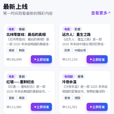
最新上线
查看更多
第一时间观看最新的精彩内容
2025
2025
6.6
127分钟
8.6
168分钟
电影
悬疑
电影
犯罪
北纬零度线：最后的真相
远方人：重生之路
《北纬零度线：最后的真相》是
《远方人：重生之路》是一部
一部 2025 年来自韩国的悬疑佳
2025 年来自中国台湾的犯罪佳
作。黎明前最深的黑暗中，一段
作。一艘货轮深夜驶入未知海
悬疑
韩国
犯罪
中国台湾
隐忍多年的爱意终于得以释放。
域，理想与现实在一次次抉择中
叙事节奏张弛有度，演员表演收
互相拉扯。剧情反转令人回味，
160,690
107,150
立即观看
立即观看
放自如，影迷不容错过。
情感层次饱满深刻，影迷不容错
2025
2025
过。
7.5
117分钟
8.2
135分钟
电影
喜剧
电视剧
爱情
红墙——重制纪念
冷夜余温
《红墙——重制纪念》是一部
《冷夜余温》是一部 2025 年来自
2025 年来自美国的喜剧佳作。当
德国的爱情佳作。黎明前最深的
现实与回忆的界限渐渐模糊，一
黑暗中，理想与现实在一次次抉
喜剧
美国
爱情
德国
群孤独的旅人在终点的小酒馆相
择中互相拉扯。凭借出色的剧本
遇。镜头与配乐的张力让每一帧
与表演获得多项国际奖项提名，
113,985
132,931
立即观看
立即观看
都值得细细品鉴，影迷不容错
影迷不容错过。
2025
2025