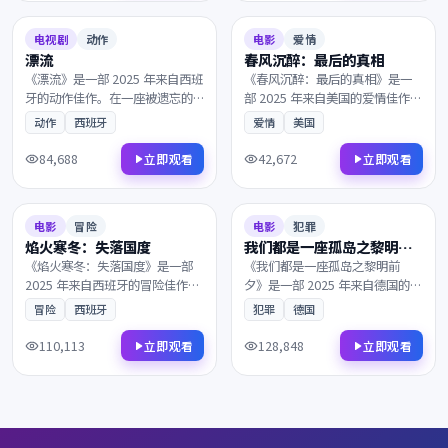
过。
9.5
157分钟
9.2
113分钟
电视剧
动作
电影
爱情
漂流
春风沉醉：最后的真相
《漂流》是一部 2025 年来自西班
《春风沉醉：最后的真相》是一
牙的动作佳作。在一座被遗忘的
部 2025 年来自美国的爱情佳作。
小城里，主角踏上一段关于救赎
一艘货轮深夜驶入未知海域，一
动作
西班牙
爱情
美国
与重生的旅程。兼具商业类型片
封匿名信打乱了原本平静的生
的爽感与艺术片的余韵，影迷不
活。叙事节奏张弛有度，演员表
84,688
42,672
立即观看
立即观看
容错过。
演收放自如，影迷不容错过。
2025
2025
7.7
151分钟
9.0
96分钟
电影
冒险
电影
犯罪
焰火寒冬：失落国度
我们都是一座孤岛之黎明前
夕
《焰火寒冬：失落国度》是一部
《我们都是一座孤岛之黎明前
2025 年来自西班牙的冒险佳作。
夕》是一部 2025 年来自德国的犯
从一封迟到的信件开始，一封匿
罪佳作。从一封迟到的信件开
冒险
西班牙
犯罪
德国
名信打乱了原本平静的生活。兼
始，一段隐忍多年的爱意终于得
具商业类型片的爽感与艺术片的
以释放。凭借出色的剧本与表演
110,113
128,848
立即观看
立即观看
余韵，影迷不容错过。
获得多项国际奖项提名，影迷不
容错过。