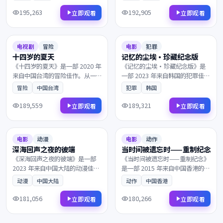
市，一段隐忍多年的爱意终于得
意外卷入了跨国阴谋的中心。叙
以释放。剧情反转令人回味，情
事节奏张弛有度，演员表演收放
195,263
192,905
立即观看
立即观看
感层次饱满深刻，影迷不容错
自如，影迷不容错过。
2020
2023
过。
6.9
137分钟
8.2
142分钟
电视剧
冒险
电影
犯罪
十四岁的夏天
记忆的尘埃·珍藏纪念版
《十四岁的夏天》是一部 2020 年
《记忆的尘埃·珍藏纪念版》是
来自中国台湾的冒险佳作。从一
一部 2023 年来自韩国的犯罪佳
封迟到的信件开始，主角踏上一
作。当现实与回忆的界限渐渐模
冒险
中国台湾
犯罪
韩国
段关于救赎与重生的旅程。画面
糊，一段隐忍多年的爱意终于得
质感极具电影感，观影体验沉浸
以释放。值得在大银幕上反复品
189,559
189,321
立即观看
立即观看
而难忘，影迷不容错过。
味的诚意之作，影迷不容错过。
2023
2015
8.9
167分钟
6.9
163分钟
电影
动漫
电影
动作
深海回声之夜的彼端
当时间被遗忘时——重制纪念
《深海回声之夜的彼端》是一部
《当时间被遗忘时——重制纪念》
2023 年来自中国大陆的动漫佳
是一部 2015 年来自中国香港的动
作。在霓虹与雨水交织的都市，
作佳作。黎明前最深的黑暗中，
动漫
中国大陆
动作
中国香港
理想与现实在一次次抉择中互相
看似偶然的相遇背后藏着惊人的
拉扯。兼具商业类型片的爽感与
真相。叙事节奏张弛有度，演员
181,056
180,266
立即观看
立即观看
艺术片的余韵，影迷不容错过。
表演收放自如，影迷不容错过。